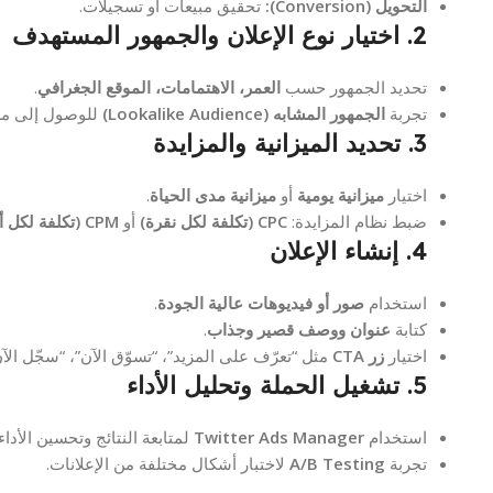
التحويل (Conversion):
تحقيق مبيعات أو تسجيلات.
2. اختيار نوع الإعلان والجمهور المستهدف
تحديد الجمهور حسب
العمر، الاهتمامات، الموقع الجغرافي
.
تجربة
الجمهور المشابه (Lookalike Audience)
للوصول إلى مس
3. تحديد الميزانية والمزايدة
اختيار
ميزانية يومية
أو
ميزانية مدى الحياة
.
ضبط نظام المزايدة:
CPC (تكلفة لكل نقرة)
أو
CPM (تكلفة لكل ألف ظهور)
4. إنشاء الإعلان
استخدام
صور أو فيديوهات عالية الجودة
.
كتابة
عنوان ووصف قصير وجذاب
.
اختيار
زر CTA
مثل “تعرّف على المزيد”، “تسوّق الآن”، “سجّل الآن
5. تشغيل الحملة وتحليل الأداء
استخدام
Twitter Ads Manager
لمتابعة النتائج وتحسين الأداء.
تجربة
A/B Testing
لاختبار أشكال مختلفة من الإعلانات.