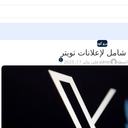
برو كود
امل لإعلانات تويتر
0
واسطة
admin
على يناير 17, 2025