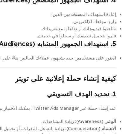
4. استهداف الجمهور المخصص (Custom Audiences)
إعادة استهداف المستخدمين الذين:
زاروا موقعك الإلكتروني.
شاهدوا فيديوهاتك أو تفاعلوا مع تغريداتك.
قاموا بتحميل تطبيقك أو سجلوا في خدمتك.
5. استهداف الجمهور المشابه (Lookalike Audiences)
العثور على مستخدمين جدد يشبهون عملاءك الحاليين بناءً على اه
كيفية إنشاء حملة إعلانية على تويتر
1. تحديد الهدف التسويقي
عند إنشاء حملة عبر
Twitter Ads Manager
، يمكنك الاختيار ب
الوعي (Awareness):
زيادة المشاهدات.
الاهتمام (Consideration):
زيادة التفاعل، النقرات، أو تحميل ا