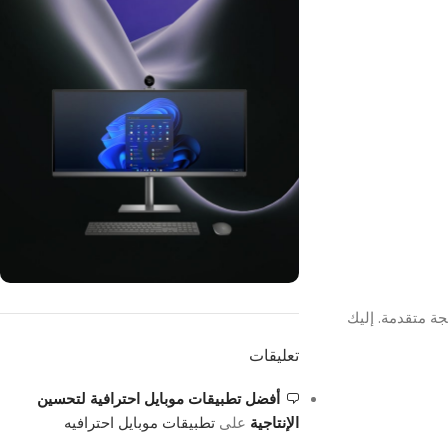
جة إلى برمجة متقدمة. إليك
ON SALE
HP Envy 34
تعليقات
To Shop
أفضل تطبيقات موبايل احترافية لتحسين
الإنتاجية
على
تطبيقات موبايل احترافيه