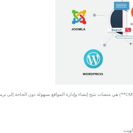
أنظمة إدارة المحتوى (**CMS – Content Management Systems**) هي منصات تتيح إنشاء وإدارة المواقع بسهولة دون الحا