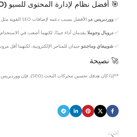
🎯 أفضل نظام لإدارة المحتوى للسيو (SEO)
✅
ووردبريس
هو الأفضل بسبب دعمه لإضافات SEO القوية مثل **Yoast SEO** و **Rank Math**.
✅
دروبال وجوملا
يقدمان أداء جيدًا، لكنهما أصعب في الاستخدام.
✅
شوبيفاي وماجنتو
جيدان للمتاجر الإلكترونية، لكنهما أقل مرو
🚀 نصيحة
**إذا كان هدفك تحسين محركات البحث (SEO)، فإن ووردبريس هو الخيار الأفضل لك!**
أحدث