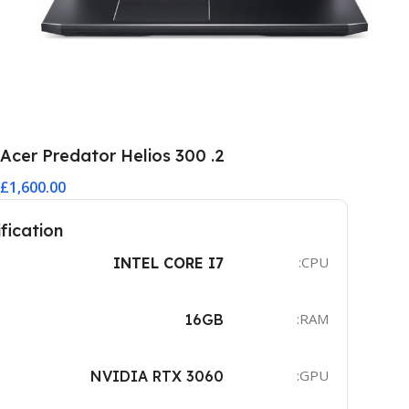
2. Acer Predator Helios 300
£1,600.00
fication
CPU:
INTEL CORE I7
RAM:
16GB
GPU:
NVIDIA RTX 3060