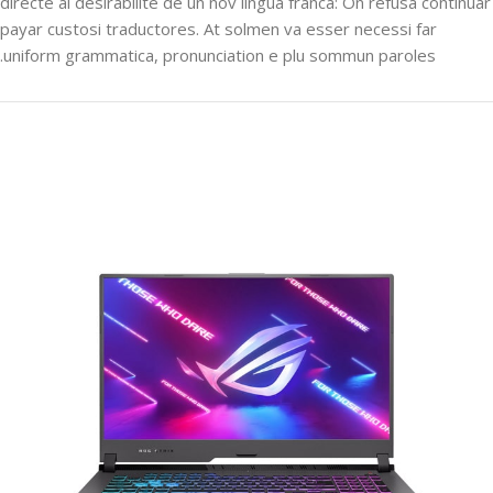
directe al desirabilite de un nov lingua franca: On refusa continuar
payar custosi traductores. At solmen va esser necessi far
uniform grammatica, pronunciation e plu sommun paroles.