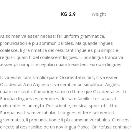
Weight:
2.9 KG
At solmen va esser necessi far uniform grammatica,
pronunciation e plu sommun paroles. Ma quande lingues
coalesce, li grammatica del resultant lingue es plu simplic e
regulari quam ti del coalescent lingues. Li nov lingua franca va
esser plu simplic e regulari quam li existent Europan lingues.
It va esser tam simplic quam Occidental in fact, it va esser
Occidental. A un Angleso it va semblar un simplificat Angles,
quam un skeptic Cambridge amico dit me que Occidental es. Li
Europan lingues es membres del sam familie. Lor separat
existentie es un myth. Por scientie, musica, sport etc, litot
Europa usa li sam vocabular. Li lingues differe solmen in li
grammatica, li pronunciation e li plu commun vocabules. Omnicos
directe al desirabilite de un nov lingua franca: On refusa continuar