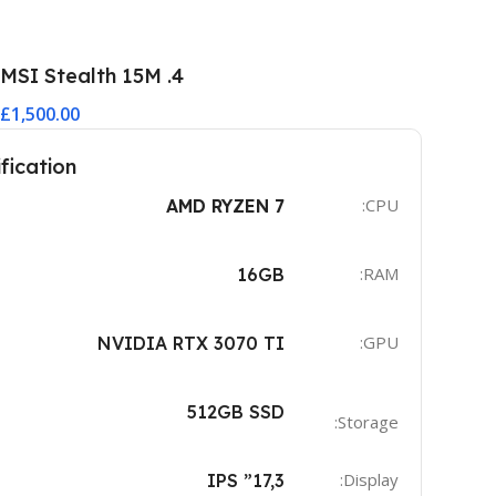
4. MSI Stealth 15M
£1,500.00
fication
CPU:
AMD RYZEN 7
RAM:
16GB
GPU:
NVIDIA RTX 3070 TI
512GB SSD
Storage:
Display:
17,3” IPS