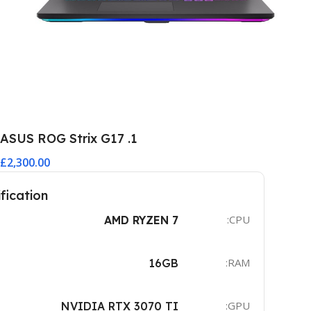
1. ASUS ROG Strix G17
£2,300.00
fication
CPU:
AMD RYZEN 7
RAM:
16GB
GPU:
NVIDIA RTX 3070 TI