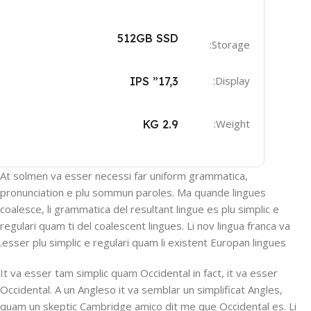
512GB SSD
Storage:
Display:
17,3” IPS
Weight:
2.9 KG
At solmen va esser necessi far uniform grammatica,
pronunciation e plu sommun paroles. Ma quande lingues
coalesce, li grammatica del resultant lingue es plu simplic e
regulari quam ti del coalescent lingues. Li nov lingua franca va
esser plu simplic e regulari quam li existent Europan lingues.
It va esser tam simplic quam Occidental in fact, it va esser
Occidental. A un Angleso it va semblar un simplificat Angles,
quam un skeptic Cambridge amico dit me que Occidental es. Li